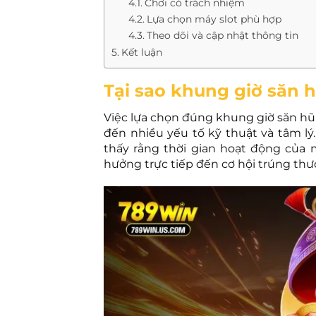
Chơi có trách nhiệm
Lựa chọn máy slot phù hợp
Theo dõi và cập nhật thông tin
Kết luận
Tại sao khung giờ săn 
Việc lựa chọn đúng khung giờ săn hũ
đến nhiều yếu tố kỹ thuật và tâm lý
thấy rằng thời gian hoạt động của m
hưởng trực tiếp đến cơ hội trúng thư