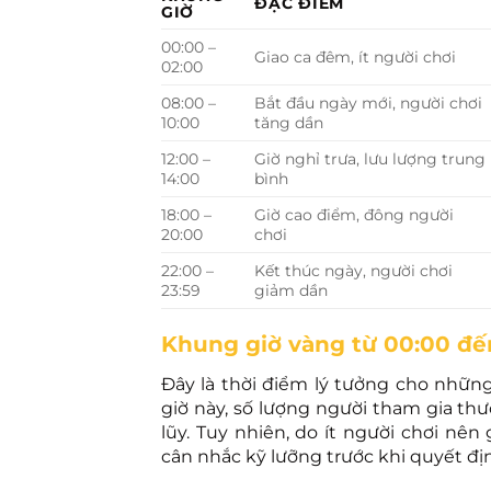
ĐẶC ĐIỂM
GIỜ
00:00 –
Giao ca đêm, ít người chơi
02:00
08:00 –
Bắt đầu ngày mới, người chơi
10:00
tăng dần
12:00 –
Giờ nghỉ trưa, lưu lượng trung
14:00
bình
18:00 –
Giờ cao điểm, đông người
20:00
chơi
22:00 –
Kết thúc ngày, người chơi
23:59
giảm dần
Khung giờ vàng từ 00:00 đế
Đây là thời điểm lý tưởng cho những
giờ này, số lượng người tham gia th
lũy. Tuy nhiên, do ít người chơi nên
cân nhắc kỹ lưỡng trước khi quyết đị