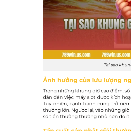
Tại sao khun
Ảnh hưởng của lưu lượng ng
Trong những khung giờ cao điểm, số 
dẫn đến việc máy slot được kích hoạt 
Tuy nhiên, cạnh tranh cũng trở nê
thưởng lớn. Ngược lại, vào những gi
số tiền thưởng thường nhỏ hơn do ít 
Tần suất cập nhật giải thưở