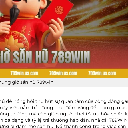
hung giờ săn hũ 789win
chủ đề nóng hổi thu hút sự quan tâm của cộng đồng g
 này, việc nắm bắt đúng thời điểm vàng để tham gia các 
trúng thưởng mà còn giúp người chơi tối ưu hóa chiến l
trí đa dạng và tỷ lệ trả thưởng hấp dẫn, nhà cái 789WIN
ững ai đam mê săn hũ. Để thành công trong việc săn 