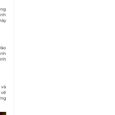
ung
ình
này
Vào
ịnh
inh
 và
 về
ừng