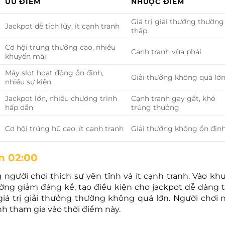
ƯU ĐIỂM
NHƯỢC ĐIỂM
Giá trị giải thưởng thường
Jackpot dễ tích lũy, ít cạnh tranh
thấp
Cơ hội trúng thưởng cao, nhiều
Cạnh tranh vừa phải
khuyến mãi
Máy slot hoạt động ổn định,
Giải thưởng không quá lớ
nhiều sự kiện
Jackpot lớn, nhiều chương trình
Cạnh tranh gay gắt, khó
hấp dẫn
trúng thưởng
Cơ hội trúng hũ cao, ít cạnh tranh
Giải thưởng không ổn địn
n 02:00
 người chơi thích sự yên tĩnh và ít cạnh tranh. Vào kh
ường giảm đáng kể, tạo điều kiện cho jackpot dễ dàng t
 giá trị giải thưởng thường không quá lớn. Người chơi 
nh tham gia vào thời điểm này.