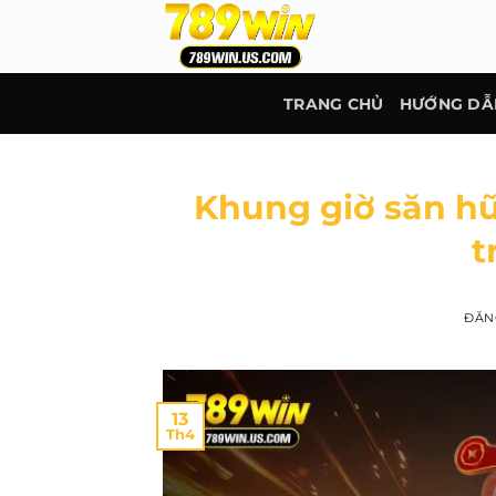
Bỏ
qua
nội
dung
TRANG CHỦ
HƯỚNG DẪ
Khung giờ săn hũ
t
ĐĂN
13
Th4