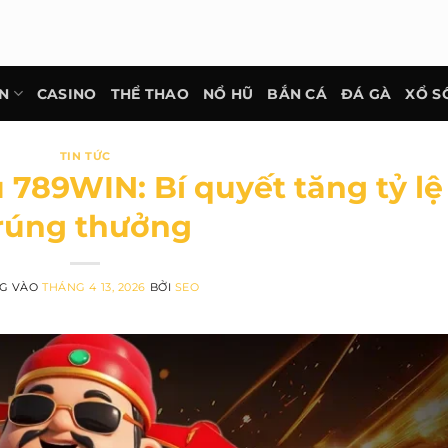
N
CASINO
THỂ THAO
NỔ HŨ
BẮN CÁ
ĐÁ GÀ
XỔ S
TIN TỨC
 789WIN: Bí quyết tăng tỷ lệ
rúng thưởng
G VÀO
THÁNG 4 13, 2026
BỞI
SEO