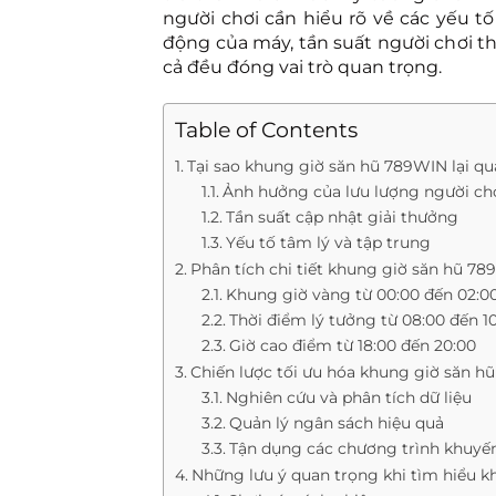
người chơi cần hiểu rõ về các yếu t
động của máy, tần suất người chơi t
cả đều đóng vai trò quan trọng.
Table of Contents
Tại sao khung giờ săn hũ 789WIN lại q
Ảnh hưởng của lưu lượng người ch
Tần suất cập nhật giải thưởng
Yếu tố tâm lý và tập trung
Phân tích chi tiết khung giờ săn hũ 7
Khung giờ vàng từ 00:00 đến 02:0
Thời điểm lý tưởng từ 08:00 đến 1
Giờ cao điểm từ 18:00 đến 20:00
Chiến lược tối ưu hóa khung giờ săn 
Nghiên cứu và phân tích dữ liệu
Quản lý ngân sách hiệu quả
Tận dụng các chương trình khuyế
Những lưu ý quan trọng khi tìm hiểu 