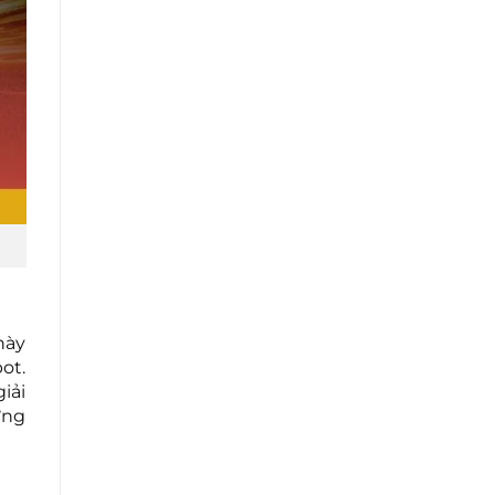
này
ot.
iải
ưng