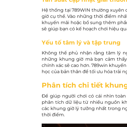
Hệ thống tại 789WIN thường xuyên cậ
giờ cụ thể. Vào những thời điểm nhấ
khuyến mãi hoặc bổ sung thêm phần 
sẽ giúp bạn có kế hoạch chơi hiệu qu
Yếu tố tâm lý và tập trung
Không thể phủ nhận rằng tâm lý ngư
những khung giờ mà bạn cảm thấy t
chính xác sẽ cao hơn. 789win khuyến 
học của bản thân để tối ưu hóa trải 
Phân tích chi tiết khu
Để giúp người chơi có cái nhìn toàn
phân tích dữ liệu từ nhiều nguồn kh
các khung giờ lý tưởng nhất trong n
thời điểm.