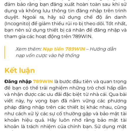
đảm bảo rằng bạn đăng xuất hoàn toàn sau khi sử
dụng và không lưu thông tin đăng nhập trên trình
duyệt. Ngoài ra, hãy sử dụng chế độ ẩn danh
(Incognito) để giảm thiểu rủi ro bị theo dõi. Tốt nhất,
bạn nên sử dụng thiết bị cá nhân để đăng nhập và
tham gia các hoạt động trên 789WIN.
Xem thêm:
Nạp tiền 789WIN
– Hướng dẫn
nạp vốn cược vào hệ thống
Kết luận
Đăng nhập
789WIN
là bước đầu tiên và quan trọng
để bạn có thể trải nghiệm những trò chơi hấp dẫn
và nhận được các ưu đãi đặc biệt từ nhà cái. Qua bài
viết này, hy vọng bạn đã nắm vững các phương
pháp đăng nhập trên các thiết bị khác nhau, cũng
như cách xử lý các sự cố thường gặp và bảo mật tài
khoản hiệu quả. Hãy luôn nhớ rằng bảo mật tài
khoản là trách nhiệm của chính bạn. Sử dụng mật