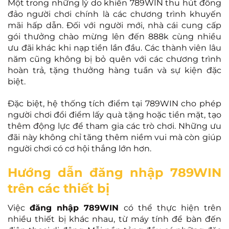
Một trong những lý do khiến 789WIN thu hút đông
đảo người chơi chính là các chương trình khuyến
mãi hấp dẫn. Đối với người mới, nhà cái cung cấp
gói thưởng chào mừng lên đến 888k cùng nhiều
ưu đãi khác khi nạp tiền lần đầu. Các thành viên lâu
năm cũng không bị bỏ quên với các chương trình
hoàn trả, tặng thưởng hàng tuần và sự kiện đặc
biệt.
Đặc biệt, hệ thống tích điểm tại 789WIN cho phép
người chơi đổi điểm lấy quà tặng hoặc tiền mặt, tạo
thêm động lực để tham gia các trò chơi. Những ưu
đãi này không chỉ tăng thêm niềm vui mà còn giúp
người chơi có cơ hội thắng lớn hơn.
Hướng dẫn đăng nhập 789WIN
trên các thiết bị
Việc
đăng nhập 789WIN
có thể thực hiện trên
nhiều thiết bị khác nhau, từ máy tính để bàn đến