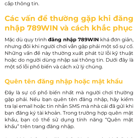
cắp thông tin.
Các vấn đề thường gặp khi đăng
nhập 789WIN và cách khắc phục
Mặc dù quy trình
đăng nhập 789WIN
khá đơn giản,
nhưng đôi khi người chơi vẫn gặp phải một số sự cố.
Những vấn đề này thường xuất phát từ lỗi kỹ thuật
hoặc do người dùng nhập sai thông tin. Dưới đây là
một số lỗi phổ biến và cách xử lý chúng.
Quên tên đăng nhập hoặc mật khẩu
Đây là sự cố phổ biến nhất mà người chơi thường
gặp phải. Nếu bạn quên tên đăng nhập, hãy kiểm
tra lại email hoặc tin nhắn SMS mà nhà cái đã gửi khi
bạn đăng ký tài khoản. Trong trường hợp quên mật
khẩu, bạn có thể sử dụng tính năng “Quên mật
khẩu” trên trang đăng nhập.