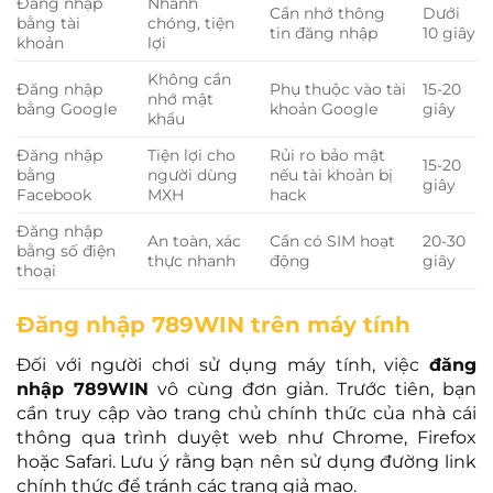
Đăng nhập
Nhanh
Cần nhớ thông
Dưới
bằng tài
chóng, tiện
tin đăng nhập
10 giây
khoản
lợi
Không cần
Đăng nhập
Phụ thuộc vào tài
15-20
nhớ mật
bằng Google
khoản Google
giây
khẩu
Đăng nhập
Tiện lợi cho
Rủi ro bảo mật
15-20
bằng
người dùng
nếu tài khoản bị
giây
Facebook
MXH
hack
Đăng nhập
An toàn, xác
Cần có SIM hoạt
20-30
bằng số điện
thực nhanh
động
giây
thoại
Đăng nhập 789WIN trên máy tính
Đối với người chơi sử dụng máy tính, việc
đăng
nhập 789WIN
vô cùng đơn giản. Trước tiên, bạn
cần truy cập vào trang chủ chính thức của nhà cái
thông qua trình duyệt web như Chrome, Firefox
hoặc Safari. Lưu ý rằng bạn nên sử dụng đường link
chính thức để tránh các trang giả mạo.