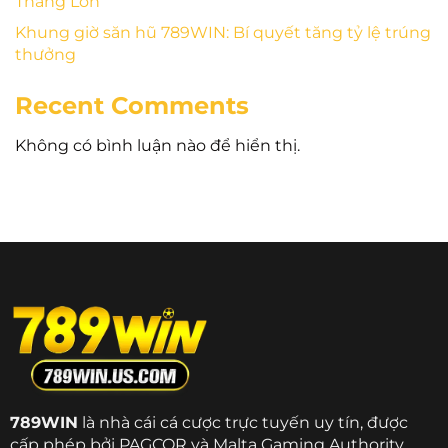
Thắng Lớn
Khung giờ săn hũ 789WIN: Bí quyết tăng tỷ lệ trúng
thưởng
Recent Comments
Không có bình luận nào để hiển thị.
789WIN
là nhà cái cá cược trực tuyến uy tín, được
cấp phép bởi PAGCOR và Malta Gaming Authority,