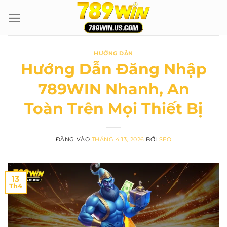
Bỏ
qua
nội
dung
HƯỚNG DẪN
Hướng Dẫn Đăng Nhập
789WIN Nhanh, An
Toàn Trên Mọi Thiết Bị
ĐĂNG VÀO
THÁNG 4 13, 2026
BỞI
SEO
13
Th4