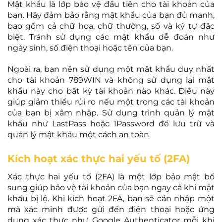
Mật khẩu là lớp bảo vệ đầu tiên cho tài khoản của
bạn. Hãy đảm bảo rằng mật khẩu của bạn đủ mạnh,
bao gồm cả chữ hoa, chữ thường, số và ký tự đặc
biệt. Tránh sử dụng các mật khẩu dễ đoán như
ngày sinh, số điện thoại hoặc tên của bạn.
Ngoài ra, bạn nên sử dụng một mật khẩu duy nhất
cho tài khoản 789WIN và không sử dụng lại mật
khẩu này cho bất kỳ tài khoản nào khác. Điều này
giúp giảm thiểu rủi ro nếu một trong các tài khoản
của bạn bị xâm nhập. Sử dụng trình quản lý mật
khẩu như LastPass hoặc 1Password để lưu trữ và
quản lý mật khẩu một cách an toàn.
Kích hoạt xác thực hai yếu tố (2FA)
Xác thực hai yếu tố (2FA) là một lớp bảo mật bổ
sung giúp bảo vệ tài khoản của bạn ngay cả khi mật
khẩu bị lộ. Khi kích hoạt 2FA, bạn sẽ cần nhập một
mã xác minh được gửi đến điện thoại hoặc ứng
dụng xác thực như Google Authenticator mỗi khi