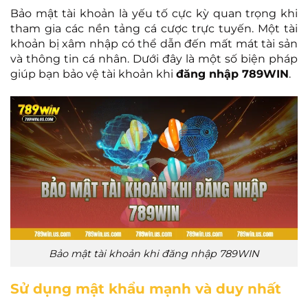
Bảo mật tài khoản là yếu tố cực kỳ quan trọng khi
tham gia các nền tảng cá cược trực tuyến. Một tài
khoản bị xâm nhập có thể dẫn đến mất mát tài sản
và thông tin cá nhân. Dưới đây là một số biện pháp
giúp bạn bảo vệ tài khoản khi
đăng nhập 789WIN
.
Bảo mật tài khoản khi đăng nhập 789WIN
Sử dụng mật khẩu mạnh và duy nhất