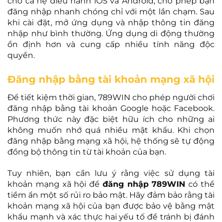
cho cả hệ điều hành iOS và Android, cho phép bạn
đăng nhập nhanh chóng chỉ với một lần chạm. Sau
khi cài đặt, mở ứng dụng và nhập thông tin đăng
nhập như bình thường. Ứng dụng di động thường
ổn định hơn và cung cấp nhiều tính năng độc
quyền.
Đăng nhập bằng tài khoản mạng xã hội
Để tiết kiệm thời gian, 789WIN cho phép người chơi
đăng nhập bằng tài khoản Google hoặc Facebook.
Phương thức này đặc biệt hữu ích cho những ai
không muốn nhớ quá nhiều mật khẩu. Khi chọn
đăng nhập bằng mạng xã hội, hệ thống sẽ tự động
đồng bộ thông tin từ tài khoản của bạn.
Tuy nhiên, bạn cần lưu ý rằng việc sử dụng tài
khoản mạng xã hội để
đăng nhập 789WIN
có thể
tiềm ẩn một số rủi ro bảo mật. Hãy đảm bảo rằng tài
khoản mạng xã hội của bạn được bảo vệ bằng mật
khẩu mạnh và xác thực hai yếu tố để tránh bị đánh