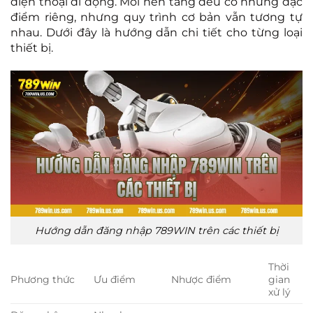
điện thoại di động. Mỗi nền tảng đều có những đặc
điểm riêng, nhưng quy trình cơ bản vẫn tương tự
nhau. Dưới đây là hướng dẫn chi tiết cho từng loại
thiết bị.
Hướng dẫn đăng nhập 789WIN trên các thiết bị
Thời
Phương thức
Ưu điểm
Nhược điểm
gian
xử lý